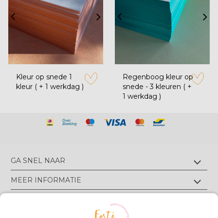
Kleur op snede 1
Regenboog kleur op
kleur ( + 1 werkdag )
snede - 3 kleuren ( +
zet op verlanglijstje
zet op verl
1 werkdag )
GA SNEL NAAR
Geboortekaartjes met foliedruk
MEER INFORMATIE
Geboortekaartjes zonder foliedruk
Geboortekaartjes op écht velours
Wie zijn wij?
TIPS & TRICKS
Geboortekaartjes op écht linnen
Groen drukwerk