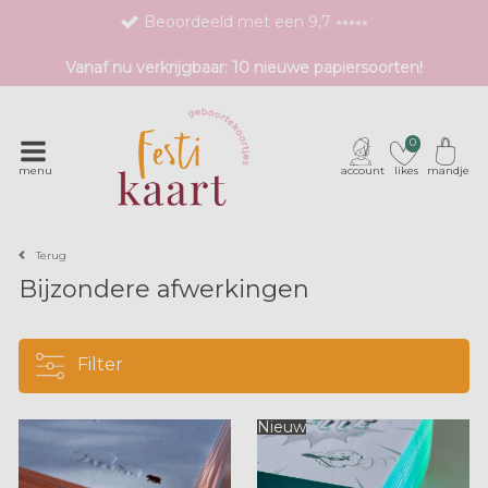
Beoordeeld met een 9,7 ⭒⭒⭒⭒⭒
Bestel eenvoudig 1 proefdruk
Vanaf nu verkrijgbaar: 10 nieuwe papiersoorten!
Exclusieve geboortekaartjes met unieke druktechnieken
0
menu
account
likes
mandje
Terug
Bijzondere afwerkingen
Filter
Nieuw