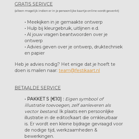
GRATIS SERIVCE
(alleen mogelijk indien er in je persoonlijke kaartje online wordt gewerkt)
•
Meekijken in je gemaakte ontwerp
•
Hulp bij kleurgebruik, uitlijnen e.d.
•
Al jouw vragen beantwoorden over je
ontwerp
•
Advies geven over je ontwerp, druktechniek
en papier
Heb je advies nodig? Het enige dat je hoeft te
doen is mailen naar:
team@festikaart.nl
BETAALDE SERVICE
• PAKKET S [€10] :
Eigen symbool of
illustratie toevoegen, zelf aanleveren als
vector bestand.
Ik plaats een persoonlijke
illustratie in de editor/kaart die omkleurbaar
is. Er wordt een kleine bijdrage gevraagd voor
de nodige tijd, werkzaamheden &
bewerkingen.