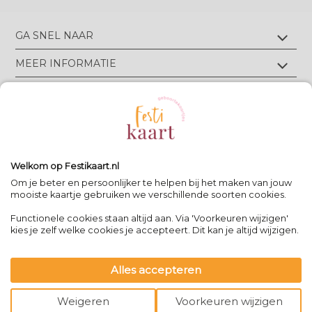
GA SNEL NAAR
Geboortekaartjes met foliedruk
MEER INFORMATIE
Geboortekaartjes zonder foliedruk
Geboortekaartjes op écht velours
Wie zijn wij?
TIPS & TRICKS
Geboortekaartjes op écht linnen
Groen drukwerk
Luxe geboortekaarten
Eigen ontwerp drukken
Meest gestelde vragen
CONTACT
Geboortekaartjes met letterpress
Neem contact op
Bekijk alle foliedruk kleuren
Geboortekaartjes met reliëfdruk
Algemene Voorwaarden
Bekijk alle papiersoorten
Spanjelaan 21 A3, 9403DN Assen, NL
Volg Festikaart
Privacy verklaring
Uitleg editor
WhatsApp: +31(0)651725973
Welkom op Festikaart.nl
Pinterest
Pinterest
Pinterest
Het 8-stappen plan: keuzes maken
Om je beter en persoonlijker te helpen bij het maken van jouw
mooiste kaartje gebruiken we verschillende soorten cookies.
Functionele cookies staan altijd aan. Via 'Voorkeuren wijzigen'
Contact
|
kies je zelf welke cookies je accepteert. Dit kan je altijd wijzigen.
Bereikbaar op werkdagen van
-
09:00 - 13:00
-
team@festikaart.nl
Alles accepteren
|
|
powered by DRN Cards 2026
Weigeren
Voorkeuren wijzigen