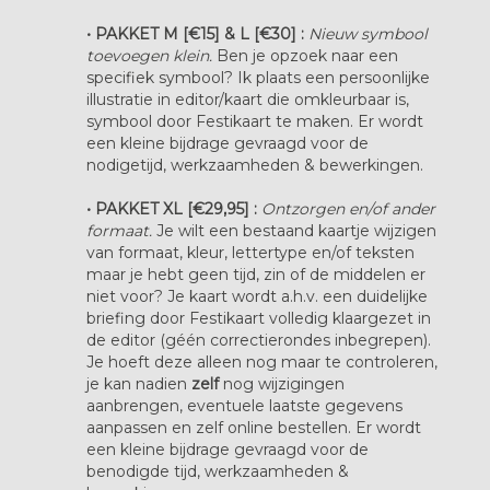
• PAKKET M [€15] & L [€30] :
Nieuw symbool
toevoegen klein.
Ben je opzoek naar een
specifiek symbool? Ik plaats een persoonlijke
illustratie in editor/kaart die omkleurbaar is,
symbool door Festikaart te maken. Er wordt
een kleine bijdrage gevraagd voor de
nodigetijd, werkzaamheden & bewerkingen.
• PAKKET XL [€29,95] :
Ontzorgen en/of ander
formaat.
Je wilt een bestaand kaartje wijzigen
van formaat, kleur, lettertype en/of teksten
maar je hebt geen tijd, zin of de middelen er
niet voor? Je kaart wordt a.h.v. een duidelijke
briefing door Festikaart volledig klaargezet in
de editor (géén correctierondes inbegrepen).
Je hoeft deze alleen nog maar te controleren,
je kan nadien
zelf
nog
wijzigingen
aanbrengen, eventuele laatste gegevens
aanpassen en zelf online bestellen. Er wordt
een kleine bijdrage gevraagd voor de
benodigde tijd, werkzaamheden &