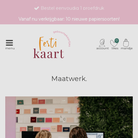
Bestel eenvoudig 1 proefdruk
Exclusieve geboortekaartjes met unieke druktechnieken
Vanaf nu verkrijgbaar: 10 nieuwe papiersoorten!
0
menu
account
likes
mandje
Maatwerk.