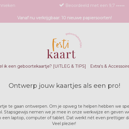
chnieken
Beoordeeld met een 9,7 ⭒⭒⭒⭒⭒
Vanaf nu verkrijgbaar: 10 nieuwe papiersoorten!
l ik een geboortekaartje? [UITLEG & TIPS]
Extra's & Accessoir
Ontwerp jouw kaartjes als een pro!
aartje te gaan ontwerpen. Om je opweg te helpen hebben we spe
ol. Stapsgewijs nemen we je mee in onze werkwijze en geven we 
p een laptop, computer of tablet. Dat werkt nét even prettiger da
Veel plezier!