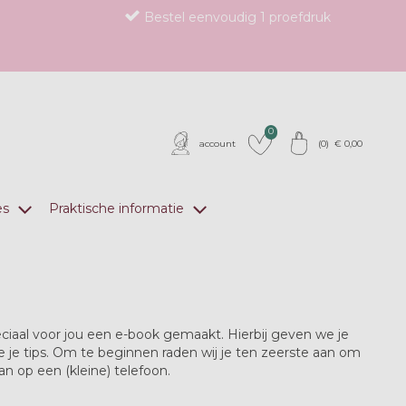
Bestel eenvoudig 1 proefdruk
0
account
(
0
) €
0,00
es
Praktische informatie
ciaal voor jou een e-book gemaakt. Hierbij geven we je
je tips. Om te beginnen raden wij je ten zeerste aan om
n op een (kleine) telefoon.