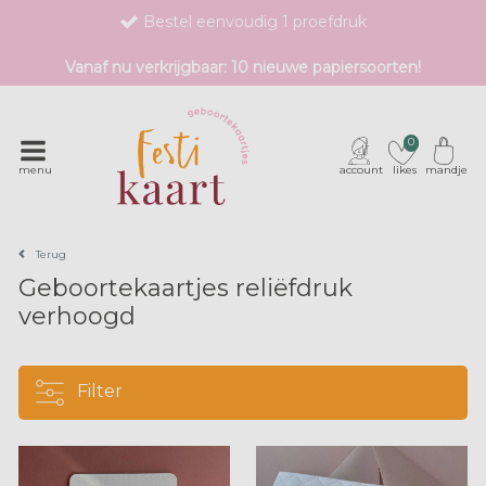
Bestel eenvoudig 1 proefdruk
Exclusieve geboortekaartjes met unieke druktechnieken
Vanaf nu verkrijgbaar: 10 nieuwe papiersoorten!
0
menu
account
likes
mandje
Terug
Geboortekaartjes reliëfdruk
verhoogd
Filter