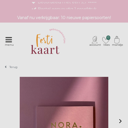
Bestel eenvoudig 1 proefdruk
Exclusieve geboortekaartjes met unieke druktechnieken
Vanaf nu verkrijgbaar: 10 nieuwe papiersoorten!
0
menu
account
likes
mandje
Terug